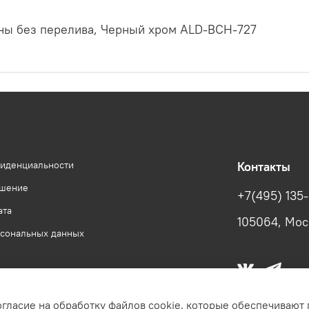
ины без перелива, Черный хром ALD-BCH-727
фиденциальности
Контакты
ашение
+7(495) 135
ата
105064, Моск
рсональных данных
огласие на обработку файлов cookie, которые обеспечивают