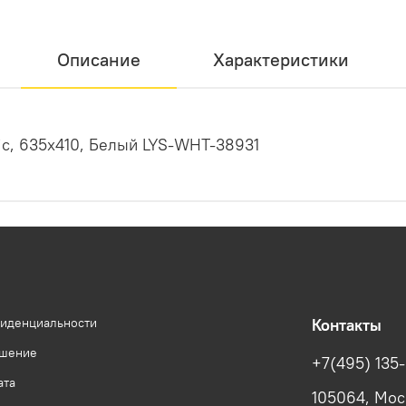
Описание
Характеристики
ric, 635х410, Белый LYS-WHT-38931
фиденциальности
Контакты
ашение
+7(495) 135
ата
105064, Моск