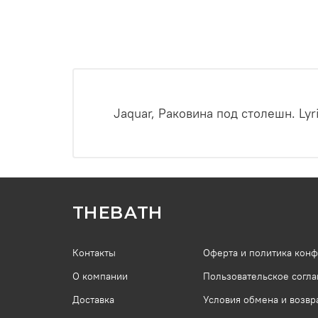
Jaquar, Раковина под столешн. Ly
THEBATH
Контакты
Оферта и политика кон
О компании
Пользовательское согл
Доставка
Условия обмена и возвр