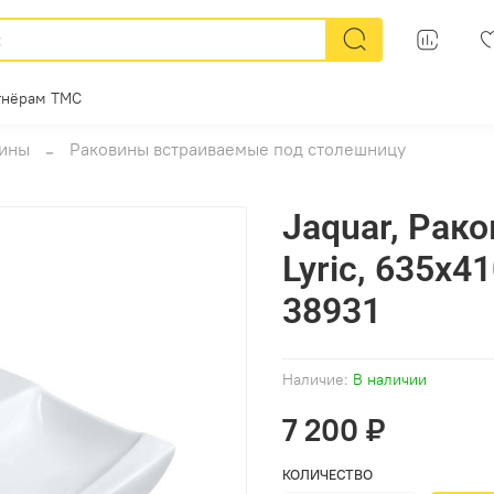
тнёрам ТМС
ины
Раковины встраиваемые под столешницу
Jaquar, Рак
Lyric, 635х4
38931
Наличие:
В наличии
7 200 ₽
КОЛИЧЕСТВО