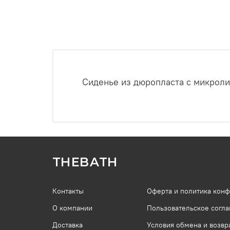
Сиденье из дюропласта с микроли
THEBATH
Контакты
Оферта и политика кон
О компании
Пользовательское согл
Доставка
Условия обмена и возвр