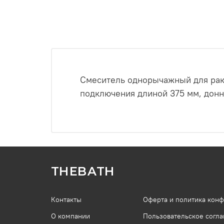
Смеситель однорычажный для рако
подключения длиной 375 мм, донн
THEBATH
Контакты
Оферта и политика кон
О компании
Пользовательское согл