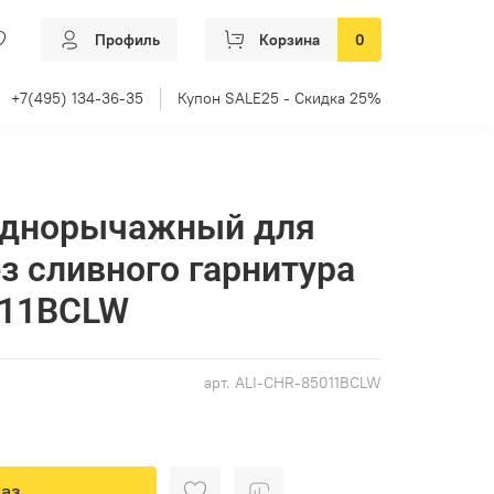
Профиль
Корзина
0
+7(495) 134-36-35
Купон SALE25 - Скидка 25%
однорычажный для
з сливного гарнитура
011BCLW
арт.
ALI-CHR-85011BCLW
аз