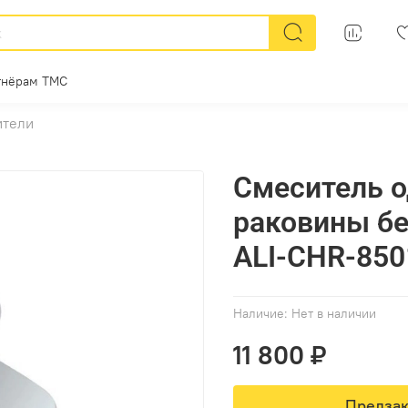
тнёрам ТМС
ители
Смеситель 
раковины бе
ALI-CHR-85
Наличие:
Нет в наличии
11 800 ₽
Предзак