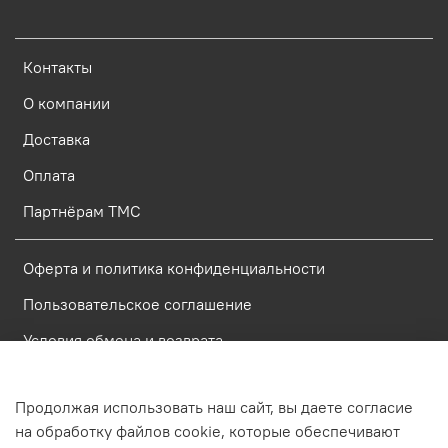
Контакты
О компании
Доставка
Оплата
Партнёрам ТМС
Оферта и политика конфиденциальности
Пользовательское соглашение
Условия обмена и возврата
Политика обработки персональных данных
Продолжая использовать наш сайт, вы даете согласие
на обработку файлов cookie, которые обеспечивают
Интернет-магазин создан на inSales