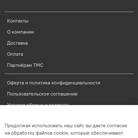
Контакты
О компании
Доставка
Оплата
Партнёрам ТМС
Оферта и политика конфиденциальности
Пользовательское соглашение
Условия обмена и возврата
Политика обработки персональных данных
Продолжая использовать наш сайт, вы даете согласие
на обработку файлов cookie, которые обеспечивают
Интернет-магазин создан на inSales