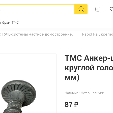
тнёрам ТМС
 RAIL-системы Частное домостроение.
Rapid Rail креп
ТМС Анкер-ш
круглой гол
мм)
Наличие:
Нет в наличии
87 ₽