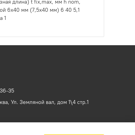
ая длина) t fix,max, мм h nom,
й 6х40 мм (7,5х40 мм) 6 40 5,1
а 1
-36-35
ва, Ул. Земляной вал, дом 1\4 стр.1