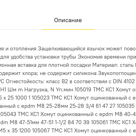
Описание
ия и отопления Защелкивающийся язычок может пово
для удобства установки трубы Экономия времени пр
онная вставка для плотной посадки Материал: сталь
содержит хлора; не содержит силикона Звукопоглощен
 °C Огнестойкость: класс B2 в соответствии с DIN 41
 H H1 Шм m Нагрузка, N Уп.мин 105019 ТМС КС1 Хомут
 М5 х 25 1000 1 105023 ТМС КС1 Хомут оцинкованный с
анный с epdm M8 25-28мм 25-28 3/4 61 47 27 105035
105043 ТМС КС1 Хомут оцинкованный с epdm M8 40-43м
dm M8 47-51мм 47-51 1-1/2 84 70 39 105061 ТМС КС1
5 М5 х 35 1200 105067 ТМС КС1 Хомут оцинкованный с 