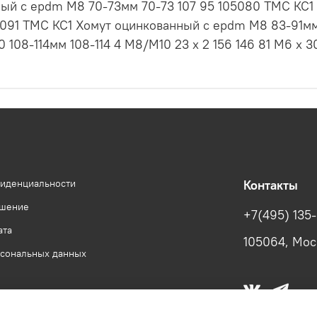
ный с epdm M8 70-73мм 70-73 107 95 105080 ТМС КС
05091 ТМС КС1 Хомут оцинкованный с epdm M8 83-91мм 
108-114мм 108-114 4 M8/М10 23 х 2 156 146 81 М6 х 3
фиденциальности
Контакты
ашение
+7(495) 135
ата
105064, Моск
рсональных данных