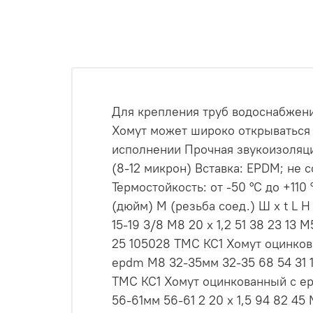
Для крепления труб водоснабжен
Хомут может широко открываться 
исполнении Прочная звукоизоляци
(8-12 микрон) Вставка: EPDM; не 
Термостойкость: от -50 °C до +110
(дюйм) М (резьба соед.) Ш х t L
15-19 3/8 M8 20 х 1,2 51 38 23 13
25 105028 ТМС КС1 Хомут оцинков
epdm M8 32-35мм 32-35 68 54 31 
ТМС КС1 Хомут оцинкованный с ep
56-61мм 56-61 2 20 х 1,5 94 82 4