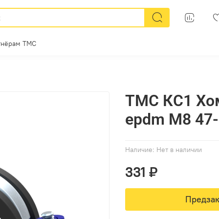
тнёрам ТМС
ТМС КС1 Хо
epdm M8 47
Наличие:
Нет в наличии
331 ₽
Предзак