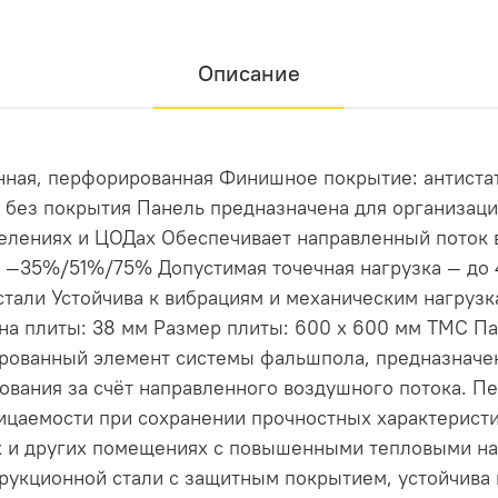
Описание
нная, перфорированная Финишное покрытие: антистати
/ без покрытия Панель предназначена для организац
елениях и ЦОДах Обеспечивает направленный поток 
 —35%/51%/75% Допустимая точечная нагрузка — до 4
тали Устойчива к вибрациям и механическим нагруз
а плиты: 38 мм Размер плиты: 600 х 600 мм ТМС Па
ированный элемент системы фальшпола, предназначе
вания за счёт направленного воздушного потока. П
цаемости при сохранении прочностных характеристи
х и других помещениях с повышенными тепловыми на
трукционной стали с защитным покрытием, устойчива 