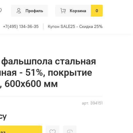
Профиль
Корзина
0
+7(495) 134-36-35
Купон SALE25 - Скидка 25%
 фальшпола стальная
ная - 51%, покрытие
), 600х600 мм
арт.
394151
су
аз