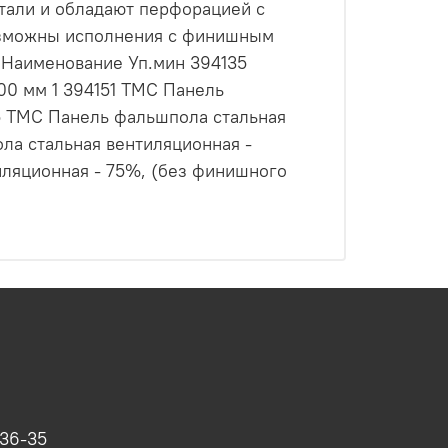
тали и обладают перфорацией с
Возможны исполнения с финишным
л Наименование Уп.мин 394135
00 мм 1 394151 ТМС Панель
35 ТМС Панель фальшпола стальная
ла стальная вентиляционная -
ляционная - 75%, (без финишного
-36-35