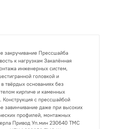
ое закручивание Прессшайба
вость к нагрузкам Закалённая
монтажа инженерных систем,
шестигранной головкой и
в твёрдых основаниях без
отелом кирпиче и каменных
. Конструкция с прессшайбой
ое завинчивание даже при высоких
ических профилей, монтажных
верла Привод Уп.мин 230640 ТМС