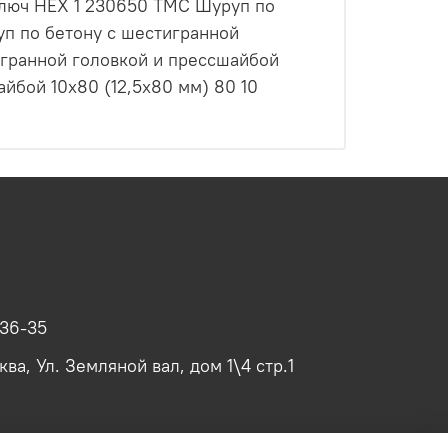
ключ HEX 1 230650 ТМС Шуруп по
п по бетону с шестигранной
игранной головкой и прессшайбой
йбой 10х80 (12,5х80 мм) 80 10
-36-35
ва, Ул. Земляной вал, дом 1\4 стр.1