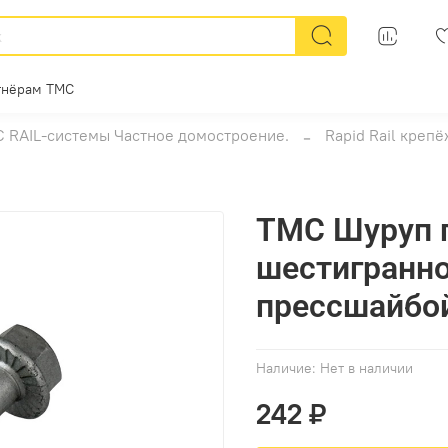
тнёрам ТМС
 RAIL-системы Частное домостроение.
Rapid Rail креп
ТМС Шуруп п
шестигранно
прессшайбой
Наличие:
Нет в наличии
242 ₽