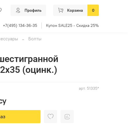
Профиль
Корзина
0
+7(495) 134-36-35
Купон SALE25 - Скидка 25%
сессуары
Болты
шестигранной
2х35 (оцинк.)
арт.
51335*
су
аз