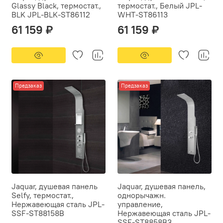
Glassy Black, термостат.,
термостат., Белый JPL-
BLK JPL-BLK-ST86112
WHT-ST86113
61 159 ₽
61 159 ₽
Предзаказ
Предзаказ
Jaquar, душевая панель
Jaquar, душевая панель,
Selfy, термостат.,
однорычажн.
Нержавеющая сталь JPL-
управление,
SSF-ST88158B
Нержавеющая сталь JPL-
SSF-ST8858B3