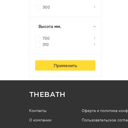
300
1
Высота мм.
700
1
310
1
Применить
THEBATH
Контакты
Оферта и политика кон
О компании
Пользовательское согл