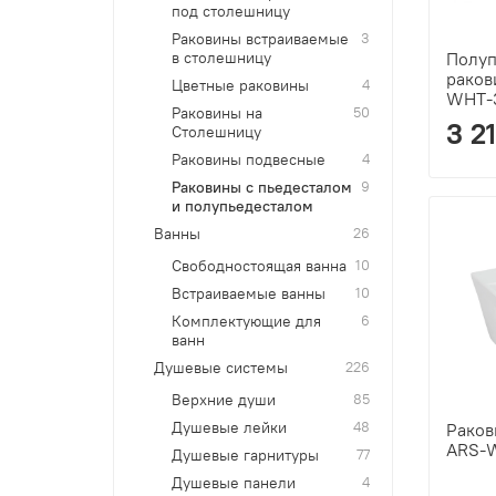
под столешницу
Раковины встраиваемые
3
в столешницу
Полуп
раков
Цветные раковины
4
WHT-
Раковины на
50
3 2
Столешницу
Раковины подвесные
4
Раковины с пьедесталом
9
и полупьедесталом
Ванны
26
Свободностоящая ванна
10
Встраиваемые ванны
10
Комплектующие для
6
ванн
Душевые системы
226
Верхние души
85
Душевые лейки
48
Раков
ARS-
Душевые гарнитуры
77
Душевые панели
4