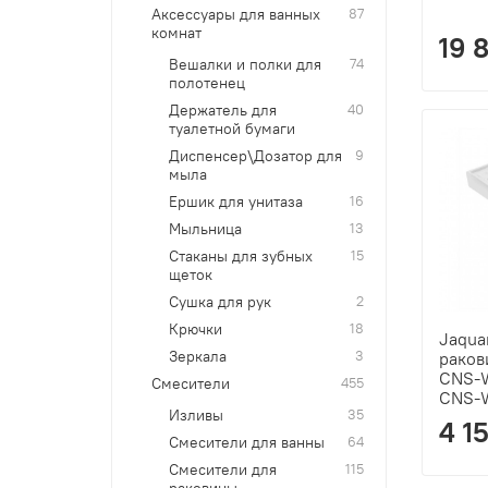
Аксессуары для ванных
87
комнат
19 
Вешалки и полки для
74
полотенец
Держатель для
40
туалетной бумаги
Диспенсер\Дозатор для
9
мыла
Ершик для унитаза
16
Мыльница
13
Стаканы для зубных
15
щеток
Сушка для рук
2
Крючки
18
Jaqua
Зеркала
3
раков
CNS-W
Смесители
455
CNS-
Изливы
35
4 1
Смесители для ванны
64
Смесители для
115
раковины