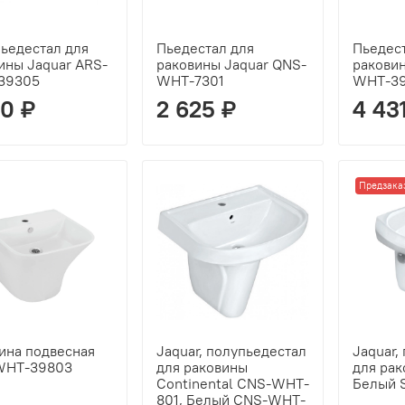
ьедестал для
Пьедестал для
Пьедес
ины Jaquar ARS-
раковины Jaquar QNS-
раковин
39305
WHT-7301
WHT-39
10 ₽
2 625 ₽
4 43
Предзака
ина подвесная
Jaquar, полупьедестал
Jaquar,
WHT-39803
для раковины
для рак
Continental CNS-WHT-
Белый 
801, Белый CNS-WHT-