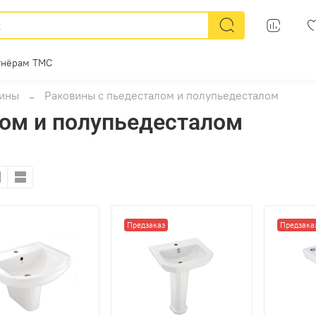
тнёрам ТМС
ины
Раковины с пьедесталом и полупьедесталом
ом и полупьедесталом
Предзаказ
Предзака