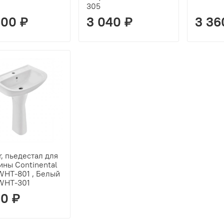
305
800 ₽
3 040 ₽
3 36
r, пьедестал для
ины Continental
HT-801 , Белый
WHT-301
50 ₽