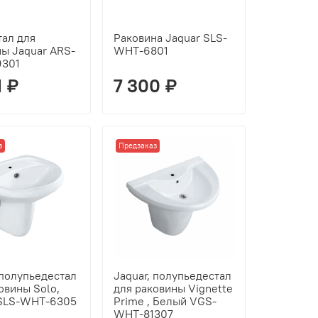
тал для
Раковина Jaquar SLS-
ы Jaquar ARS-
WHT-6801
301
1 ₽
7 300 ₽
з
Предзаказ
 полупьедестал
Jaquar, полупьедестал
овины Solo,
для раковины Vignette
SLS-WHT-6305
Prime , Белый VGS-
WHT-81307