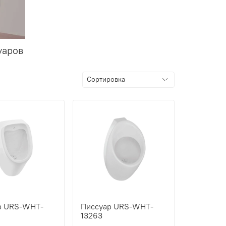
уаров
р URS-WHT-
Писсуар URS-WHT-
13263