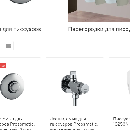
 для писсуаров
Перегородки для писс
каз
r, смыв для
Jaquar, смыв для
Писсуа
аров Pressmatic,
писсуаров Pressmatic,
13253N
ический, Хром
механический, Хром