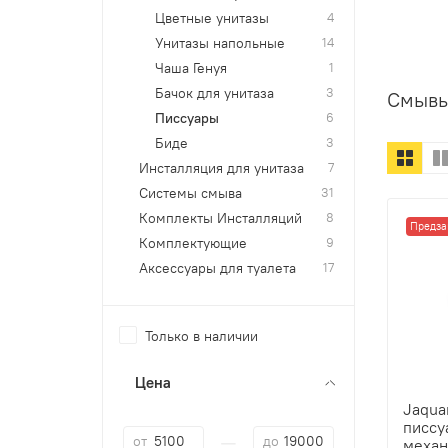
Цветные унитазы
4
Унитазы напольные
14
Чаша Генуя
1
Бачок для унитаза
3
Смывы
Писсуары
6
Биде
3
Инсталляция для унитаза
7
Системы смыва
31
Комплекты Инсталляций
8
Предза
Комплектующие
9
Аксессуары для туалета
17
Только в наличии
Цена
Jaqua
писсу
—
от
до
механ