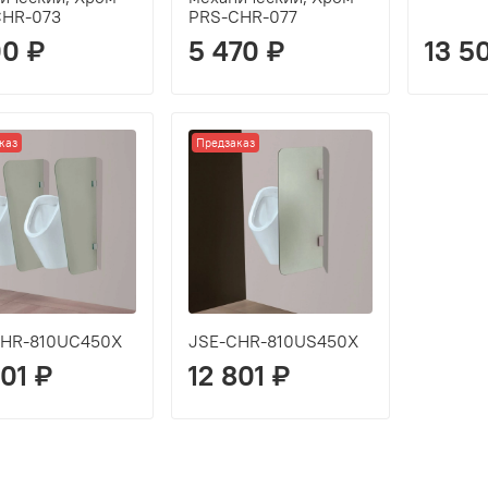
CHR-073
PRS-CHR-077
00 ₽
5 470 ₽
13 5
каз
Предзаказ
CHR-810UC450X
JSE-CHR-810US450X
801 ₽
12 801 ₽