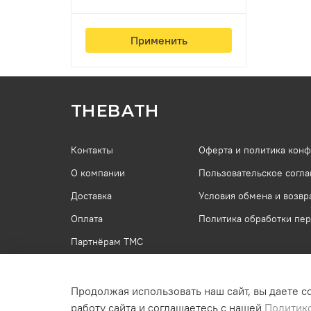
Применить
THEBATH
Контакты
Оферта и политика кон
О компании
Пользовательское согл
Доставка
Условия обмена и возвр
Оплата
Политика обработки пе
Партнёрам ТМС
Продолжая использовать наш сайт, вы даете с
работу сайта и соглашаетесь с нашей
Политик
Интернет-магазин создан на inSales