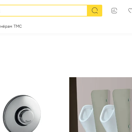
тнёрам ТМС