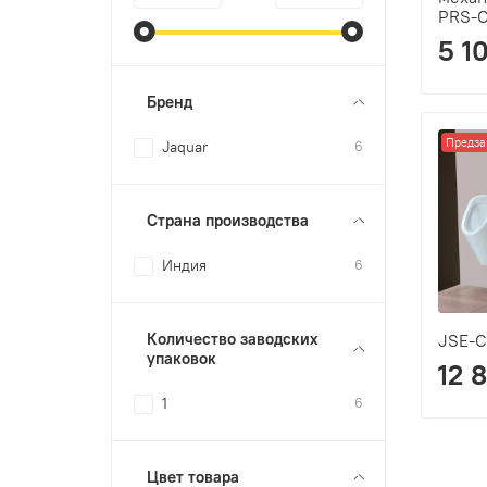
PRS-
5 1
Бренд
Предза
Jaquar
6
Страна производства
Индия
6
Количество заводских
JSE-
упаковок
12 
1
6
Цвет товара